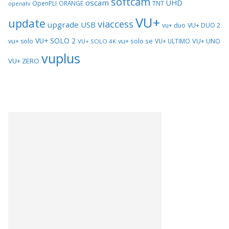
softcam
oscam
UHD
TNT
OpenPLI
ORANGE
openatv
VU+
update
viaccess
upgrade
USB
vu+ duo
VU+ DUO 2
VU+ SOLO 2
vu+ solo se
VU+ UNO
vu+ solo
VU+ ULTIMO
VU+ SOLO 4K
vuplus
VU+ ZERO