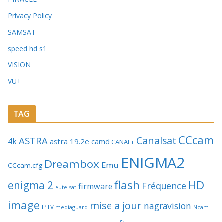
Privacy Policy
SAMSAT
speed hd s1
VISION
VU+
TAG
CCcam
Canalsat
ASTRA
4k
astra 19.2e
camd
CANAL+
ENIGMA2
Dreambox
Emu
CCcam.cfg
flash
HD
enigma 2
Fréquence
firmware
eutelsat
image
mise a jour
nagravision
IPTV
mediaguard
Ncam