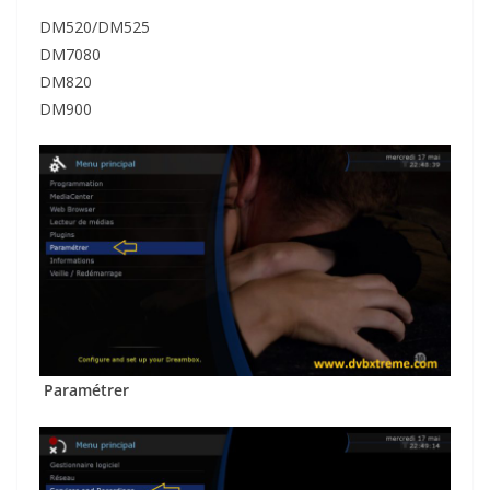
DM520/DM525
DM7080
DM820
DM900
Paramétrer