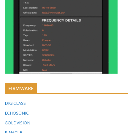
FIRMWARE
DIGICLASS
ECHOSONIC
GOLDVISION
PINACLE