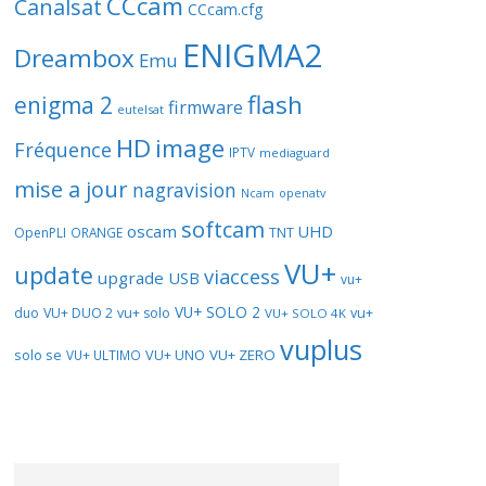
CCcam
Canalsat
CCcam.cfg
ENIGMA2
Dreambox
Emu
flash
enigma 2
firmware
eutelsat
HD
image
Fréquence
IPTV
mediaguard
mise a jour
nagravision
openatv
Ncam
softcam
oscam
UHD
TNT
OpenPLI
ORANGE
VU+
update
viaccess
upgrade
USB
vu+
VU+ SOLO 2
vu+
duo
VU+ DUO 2
vu+ solo
VU+ SOLO 4K
vuplus
solo se
VU+ UNO
VU+ ZERO
VU+ ULTIMO