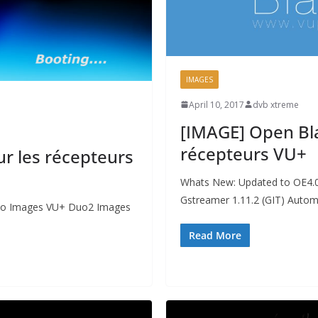
IMAGES
April 10, 2017
dvb xtreme
[IMAGE] Open Bla
récepteurs VU+
r les récepteurs
Whats New: Updated to OE4.0
Gstreamer 1.11.2 (GIT) Autom
uo Images VU+ Duo2 Images
Read More