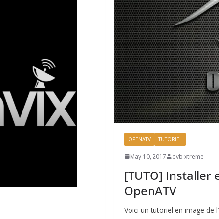
OPENATV
TUTORIEL
May 10, 2017
dvb xtreme
[TUTO] Installer
OpenATV
Voici un tutoriel en image de l