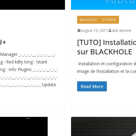
BLACKHOLE
TUTORIEL
August 10, 2017
dvb xtreme
U+
[TUTO] Installat
sur BLACKHOLE
nager _-_-_-_-__-_-_-_-__-_-
ng : Red k@y long : Istant
Installation et configuration
: Info Plugins _-_-_-_-__-_-_-
image de l’installation et la 
_-_-_-_-__-_-_-_-__-_-_-_-__-_-_-_-
-_-_-_-__-_-_-_-__-_-_-_-_ Update
Read More