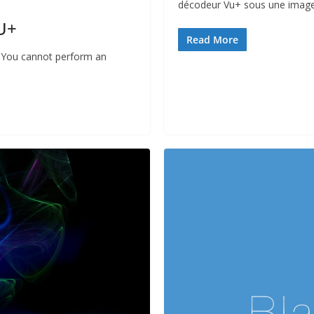
décodeur Vu+ sous une image
U+
Read More
. You cannot perform an