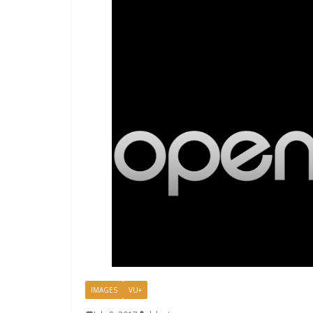
IMAGES
VU+