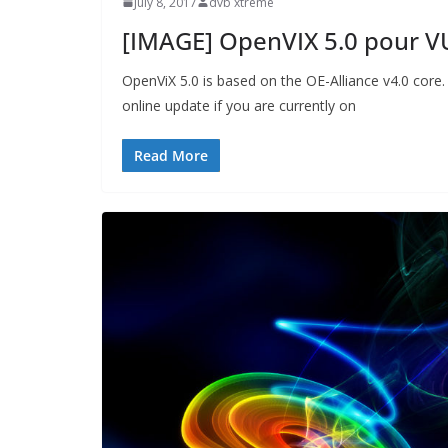
July 8, 2017
dvb xtreme
[IMAGE] OpenVIX 5.0 pour V
OpenViX 5.0 is based on the OE-Alliance v4.0 core
online update if you are currently on
Read More