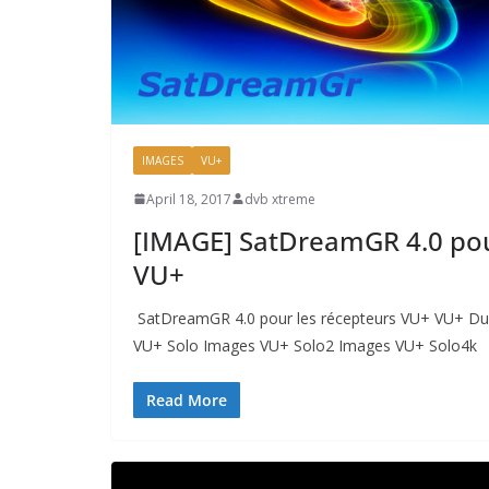
IMAGES
VU+
April 18, 2017
dvb xtreme
[IMAGE] SatDreamGR 4.0 pou
VU+
SatDreamGR 4.0 pour les récepteurs VU+ VU+ D
VU+ Solo Images VU+ Solo2 Images VU+ Solo4k
Read More