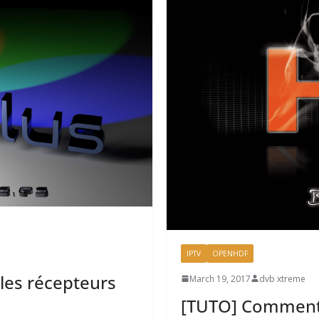
IPTV
OPENHDF
les récepteurs
March 19, 2017
dvb xtreme
[TUTO] Comment 