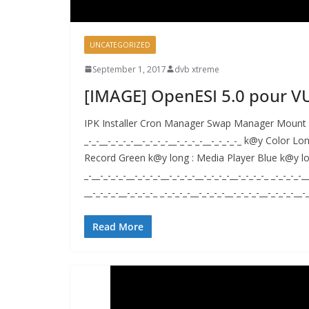
UNCATEGORIZED
September 1, 2017
dvb xtreme
[IMAGE] OpenESI 5.0 pour V
IPK Installer Cron Manager Swap Manager Mount Ma
_-_-__-_-_-_-__-_-_-_-__-_-_-_-__-_-_-_-_ k@y Color Lo
Record Green k@y long : Media Player Blue k@y long 
_-__-_-_-_-__-_-_-_-__-_-_-_-__-_-_-_-__-_-_-_-_ _-_-_-_-_
__-_-_-_-__-_-_-_-_ _-_-_-_-__-_-_-_-__-_-_-_-__-_-_-_-__
Read More