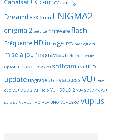
CCcam
Canalsat
CCcam.cfg
ENIGMA2
Dreambox
Emu
flash
enigma 2
firmware
eutelsat
HD
image
Fréquence
IPTV
mediaguard
mise a jour
nagravision
openatv
Ncam
softcam
oscam
UHD
TNT
OpenPLI
ORANGE
VU+
update
viaccess
upgrade
USB
vu+
VU+ SOLO 2
vu+
duo
VU+ DUO 2
vu+ solo
VU+ SOLO 4K
vuplus
solo se
VU+ UNO
VU+ ZERO
VU+ ULTIMO