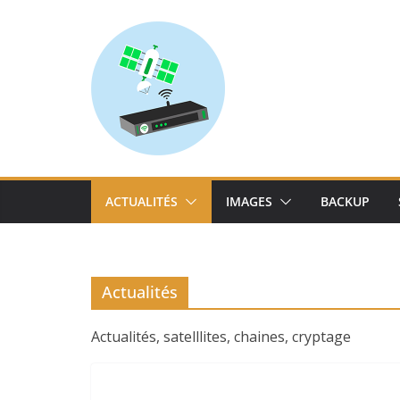
Skip
to
content
ACTUALITÉS
IMAGES
BACKUP
Actualités
Actualités, satelllites, chaines, cryptage