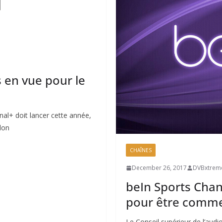
 en vue pour le
l+ doit lancer cette année,
elon
CHAÎNES
December 26, 2017
DVBxtrem
beIn Sports Cha
pour être comme
Le Conseil supérieur de l’audi