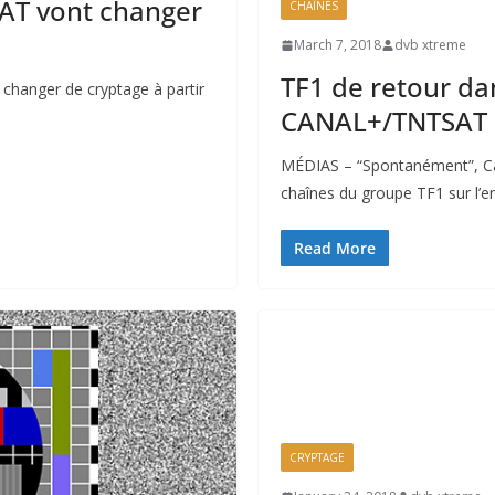
AT vont changer
CHAÎNES
March 7, 2018
dvb xtreme
TF1 de retour dan
changer de cryptage à partir
CANAL+/TNTSAT d
MÉDIAS – “Spontanément”, Can
chaînes du groupe TF1 sur l’
Read More
CRYPTAGE