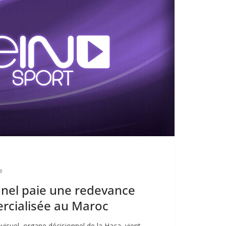
e
nnel paie une redevance
rcialisée au Maroc
ovisuel, organe décisionnel de la Haca, vient