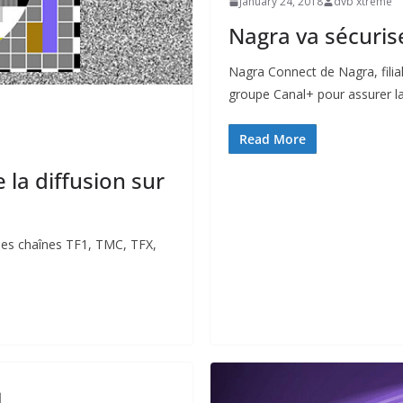
January 24, 2018
dvb xtreme
Nagra va sécuris
Nagra Connect de Nagra, filial
groupe Canal+ pour assurer la
Read More
e la diffusion sur
des chaînes TF1, TMC, TFX,