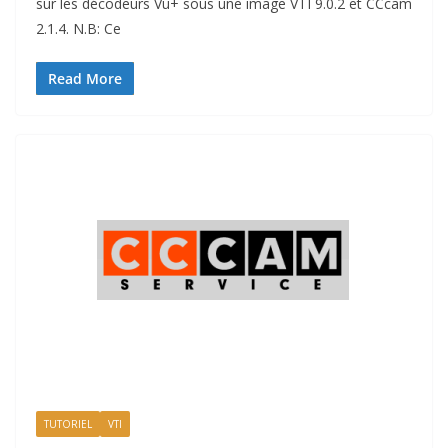
sur les décodeurs Vu+ sous une image VTI 9.0.2 et CCcam
2.1.4. N.B: Ce
Read More
TUTORIEL
VTI