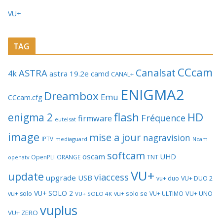
VU+
TAG
CCcam
Canalsat
ASTRA
4k
astra 19.2e
camd
CANAL+
ENIGMA2
Dreambox
Emu
CCcam.cfg
flash
HD
enigma 2
Fréquence
firmware
eutelsat
image
mise a jour
nagravision
IPTV
mediaguard
Ncam
softcam
oscam
UHD
TNT
OpenPLI
ORANGE
openatv
VU+
update
viaccess
upgrade
USB
vu+ duo
VU+ DUO 2
VU+ SOLO 2
vu+ solo se
VU+ UNO
vu+ solo
VU+ ULTIMO
VU+ SOLO 4K
vuplus
VU+ ZERO