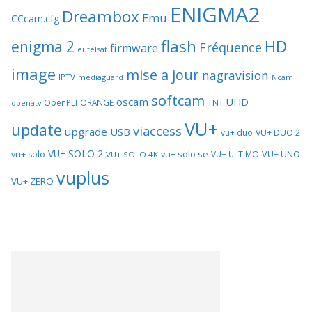
ENIGMA2
Dreambox
Emu
CCcam.cfg
flash
HD
enigma 2
Fréquence
firmware
eutelsat
image
mise a jour
nagravision
IPTV
mediaguard
Ncam
softcam
oscam
UHD
TNT
OpenPLI
ORANGE
openatv
VU+
update
viaccess
upgrade
USB
vu+ duo
VU+ DUO 2
VU+ SOLO 2
vu+ solo se
VU+ UNO
vu+ solo
VU+ ULTIMO
VU+ SOLO 4K
vuplus
VU+ ZERO