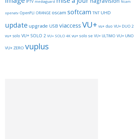
image
mise a jour
nagravision
IPTV
mediaguard
Ncam
softcam
oscam
UHD
TNT
OpenPLI
ORANGE
openatv
VU+
update
viaccess
upgrade
USB
vu+ duo
VU+ DUO 2
VU+ SOLO 2
vu+ solo se
VU+ UNO
vu+ solo
VU+ ULTIMO
VU+ SOLO 4K
vuplus
VU+ ZERO