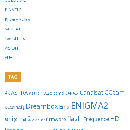
GOLDVISION
PINACLE
Privacy Policy
SAMSAT
speed hd s1
VISION
VU+
TAG
CCcam
Canalsat
ASTRA
4k
astra 19.2e
camd
CANAL+
ENIGMA2
Dreambox
Emu
CCcam.cfg
flash
HD
enigma 2
Fréquence
firmware
eutelsat