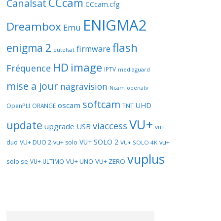
CCcam
Canalsat
CCcam.cfg
ENIGMA2
Dreambox
Emu
flash
enigma 2
firmware
eutelsat
HD
image
Fréquence
IPTV
mediaguard
mise a jour
nagravision
openatv
Ncam
softcam
oscam
UHD
TNT
OpenPLI
ORANGE
VU+
update
viaccess
upgrade
USB
vu+
VU+ SOLO 2
vu+
duo
VU+ DUO 2
vu+ solo
VU+ SOLO 4K
vuplus
solo se
VU+ UNO
VU+ ZERO
VU+ ULTIMO