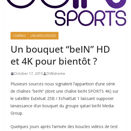
CHAÎNES
UNCATEGORIZED
Un bouquet “beIN” HD
et 4K pour bientôt ?
October 17, 2015
DVBxtreme
Plusieurs
sources nous signalent l’apparition d’une série
de chaînes “beIN” (dont une chaîne beIN SPORTS 4K) sur
le
satellite
Eutelsat
25B / Es’hailSat 1 laissant supposer
la
naissance
d’un bouquet du groupe qatari beIN Media
Group.
Quelques jours après l’arrivée des boucles vidéos de test