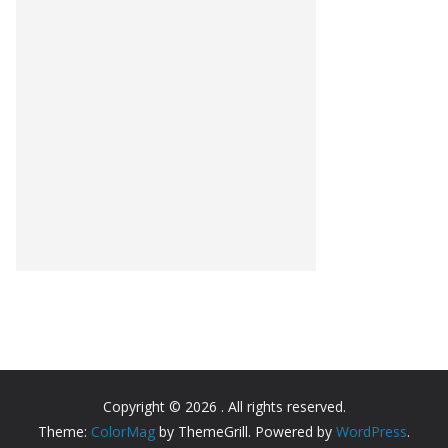
Copyright © 2026
. All rights reserved.
Theme:
ColorMag
by ThemeGrill. Powered by
WordPress
.