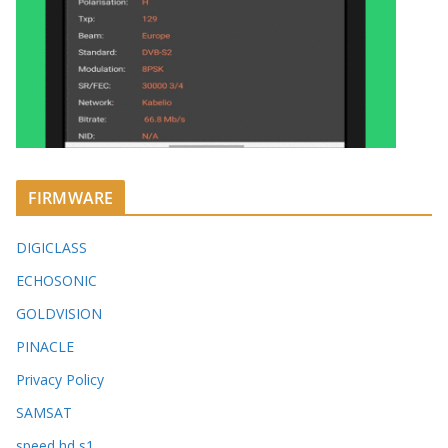
FIRMWARE
DIGICLASS
ECHOSONIC
GOLDVISION
PINACLE
Privacy Policy
SAMSAT
speed hd s1