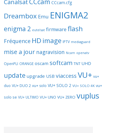
CCcam
Canalsat
CCcam.cfg
ENIGMA2
Dreambox
Emu
flash
enigma 2
firmware
eutelsat
HD
image
Fréquence
IPTV
mediaguard
mise a jour
nagravision
openatv
Ncam
softcam
oscam
UHD
TNT
OpenPLI
ORANGE
VU+
update
viaccess
upgrade
USB
vu+
VU+ SOLO 2
vu+
duo
VU+ DUO 2
vu+ solo
VU+ SOLO 4K
vuplus
solo se
VU+ UNO
VU+ ZERO
VU+ ULTIMO