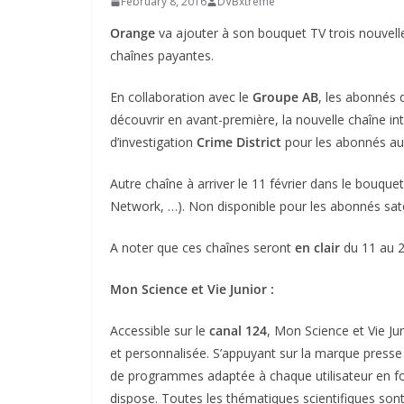
February 8, 2016
DVBxtreme
Orange
va ajouter à son bouquet TV trois nouvell
chaînes payantes.
En collaboration avec le
Groupe AB
, les abonnés
découvrir en avant-première, la nouvelle chaîne in
d’investigation
Crime District
pour les abonnés a
Autre chaîne à arriver le 11 février dans le bouque
Network, …). Non disponible pour les abonnés satel
A noter que ces chaînes seront
en clair
du 11 au 24
Mon Science et Vie Junior :
Accessible sur le
canal 124
, Mon Science et Vie Ju
et personnalisée. S’appuyant sur la marque presse 
de programmes adaptée à chaque utilisateur en fon
dispose. Toutes les thématiques scientifiques son