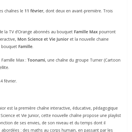
es chaînes le
11 février
, dont deux en avant-première. Trois
 de la TV d’Orange abonnés au bouquet
Famille Max
pourront
teractive,
Mon Science et Vie Junior
et la nouvelle chaine
u bouquet
Famille
.
t Famille Max :
Toonami
, une chaîne du groupe Turner (Cartoon
lite.
 février.
nior est la première chaîne interactive, éducative, pédagogique
Science et Vie Junior, cette nouvelle chaîne propose une playlist
ction de ses envies, de son niveau et du temps dont il
t abordées : des maths au corps humain, en passant par les