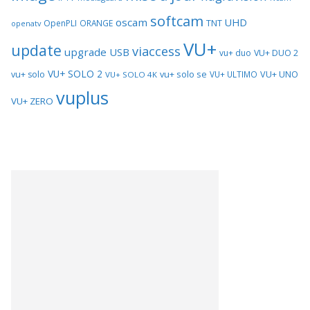
softcam
oscam
UHD
TNT
OpenPLI
ORANGE
openatv
VU+
update
viaccess
upgrade
USB
vu+ duo
VU+ DUO 2
VU+ SOLO 2
vu+ solo se
VU+ UNO
vu+ solo
VU+ ULTIMO
VU+ SOLO 4K
vuplus
VU+ ZERO