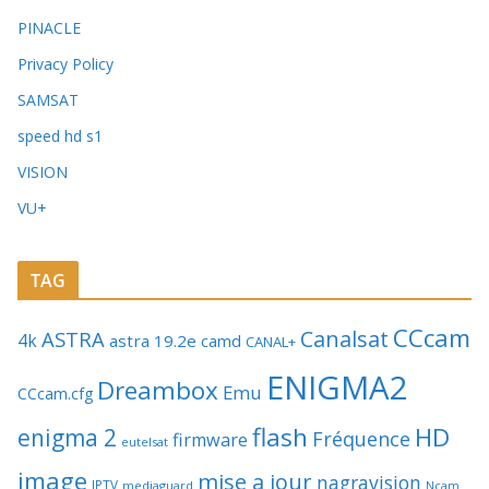
PINACLE
Privacy Policy
SAMSAT
speed hd s1
VISION
VU+
TAG
CCcam
Canalsat
ASTRA
4k
astra 19.2e
camd
CANAL+
ENIGMA2
Dreambox
Emu
CCcam.cfg
flash
HD
enigma 2
Fréquence
firmware
eutelsat
image
mise a jour
nagravision
IPTV
mediaguard
Ncam