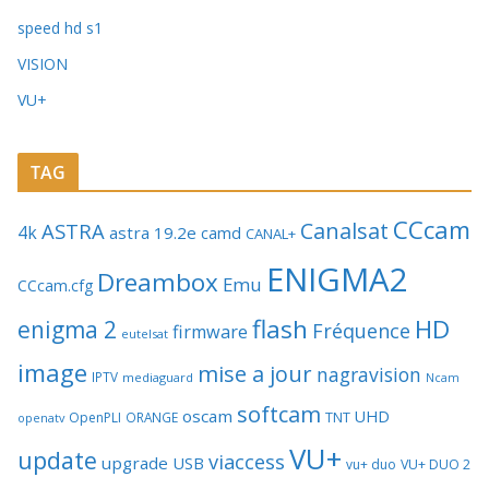
speed hd s1
VISION
VU+
TAG
CCcam
Canalsat
ASTRA
4k
astra 19.2e
camd
CANAL+
ENIGMA2
Dreambox
Emu
CCcam.cfg
flash
HD
enigma 2
Fréquence
firmware
eutelsat
image
mise a jour
nagravision
IPTV
mediaguard
Ncam
softcam
oscam
UHD
TNT
OpenPLI
ORANGE
openatv
VU+
update
viaccess
upgrade
USB
vu+ duo
VU+ DUO 2