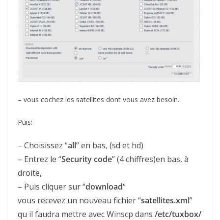
– vous cochez les satellites dont vous avez besoin.
Puis:
– Choisissez “
all
” en bas, (sd et hd)
– Entrez le “
Security code
” (4 chiffres)en bas, à
droite,
– Puis cliquer sur “
download
“
vous recevez un nouveau fichier “
satellites.xml
”
qu il faudra mettre avec Winscp dans
/etc/tuxbox/