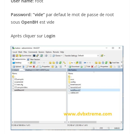
User name:
root
Password:
”vide”
par defaut le mot de passe de root
sous
OpenBH
est vide
Après cliquer sur L
ogin