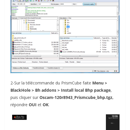
2-Sur la télécommande du PrismCube faite
Menu >
BlackHole > Bh addons > Install local Bhp package
,
puis cliquer sur
Oscam-120r8943_Prismcube_bhp.tgz,
répondre
OUI
et
OK
.