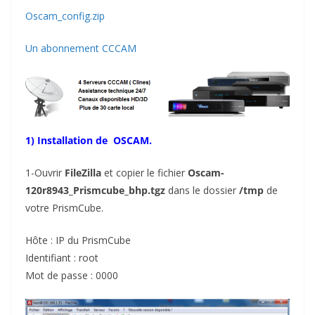
Oscam_config.zip
Un abonnement CCCAM
1) Installation de
OSCAM.
1-Ouvrir
FileZilla
et copier le fichier
Oscam-
120r8943_Prismcube_bhp.tgz
dans le dossier
/tmp
de
votre PrismCube.
Hôte : IP du PrismCube
Identifiant : root
Mot de passe : 0000