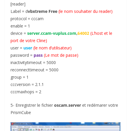
[reader]
Label = d
vbxtreme Free
(le nom souhaiter du reader)
protocol = cccam
enable = 1
device =
server.ccam-vuplus.com
,
64002
(L’host et le
port de votre Cline)
user =
user
(le nom d’utilisateur)
password =
pass
(Le mot de passe)
inactivitytimeout = 5000
reconnecttimeout = 5000
group = 1
cccversion = 2.1.1
cccmaxhops = 2
5- Enregistrer le fichier
oscam.server
et redémarer votre
PrismCube