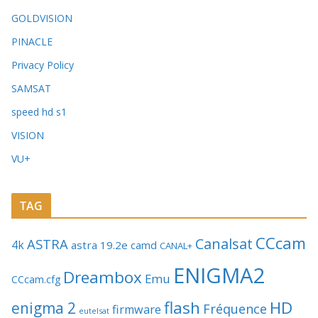
GOLDVISION
PINACLE
Privacy Policy
SAMSAT
speed hd s1
VISION
VU+
TAG
CCcam
Canalsat
ASTRA
4k
astra 19.2e
camd
CANAL+
ENIGMA2
Dreambox
Emu
CCcam.cfg
flash
HD
enigma 2
Fréquence
firmware
eutelsat