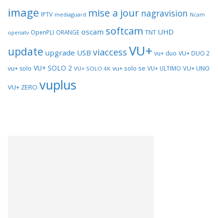
image
mise a jour
nagravision
IPTV
mediaguard
Ncam
softcam
oscam
UHD
TNT
OpenPLI
ORANGE
openatv
VU+
update
viaccess
upgrade
USB
vu+ duo
VU+ DUO 2
VU+ SOLO 2
vu+ solo se
VU+ UNO
vu+ solo
VU+ ULTIMO
VU+ SOLO 4K
vuplus
VU+ ZERO