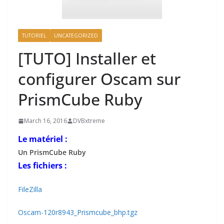
TUTORIEL
UNCATEGORIZED
[TUTO] Installer et
configurer Oscam sur
PrismCube Ruby
March 16, 2016
DVBxtreme
Le matériel :
Un PrismCube Ruby
Les fichiers :
FileZilla
Oscam-120r8943_Prismcube_bhp.tgz