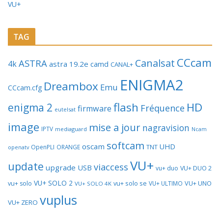
VU+
TAG
CCcam
Canalsat
ASTRA
4k
astra 19.2e
camd
CANAL+
ENIGMA2
Dreambox
Emu
CCcam.cfg
flash
HD
enigma 2
Fréquence
firmware
eutelsat
image
mise a jour
nagravision
IPTV
mediaguard
Ncam
softcam
oscam
UHD
TNT
OpenPLI
ORANGE
openatv
VU+
update
viaccess
upgrade
USB
vu+ duo
VU+ DUO 2
VU+ SOLO 2
vu+ solo se
VU+ UNO
vu+ solo
VU+ ULTIMO
VU+ SOLO 4K
vuplus
VU+ ZERO