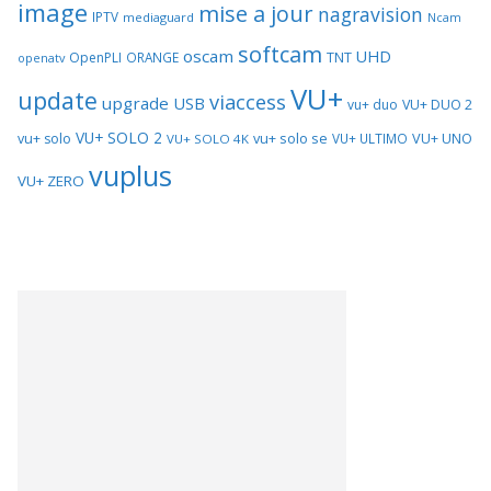
image
mise a jour
nagravision
IPTV
mediaguard
Ncam
softcam
oscam
UHD
TNT
OpenPLI
ORANGE
openatv
VU+
update
viaccess
upgrade
USB
vu+ duo
VU+ DUO 2
VU+ SOLO 2
vu+ solo se
VU+ UNO
vu+ solo
VU+ ULTIMO
VU+ SOLO 4K
vuplus
VU+ ZERO