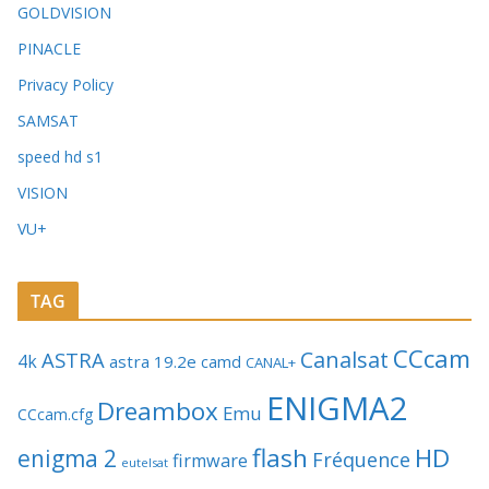
GOLDVISION
PINACLE
Privacy Policy
SAMSAT
speed hd s1
VISION
VU+
TAG
CCcam
Canalsat
ASTRA
4k
astra 19.2e
camd
CANAL+
ENIGMA2
Dreambox
Emu
CCcam.cfg
flash
HD
enigma 2
Fréquence
firmware
eutelsat