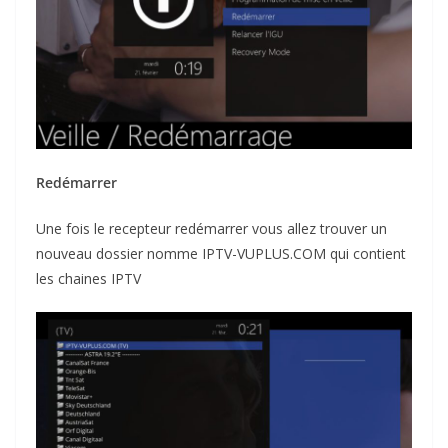
Redémarrer
Une fois le recepteur redémarrer vous allez trouver un
nouveau dossier nomme IPTV-VUPLUS.COM qui contient
les chaines IPTV