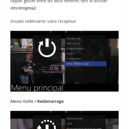
cliquer glisser entre les deux fenêtres vers le dossier
/etc/enigma2
.
Ensuite redémarrer votre recepteur
Menu Veille /
Redémarrage