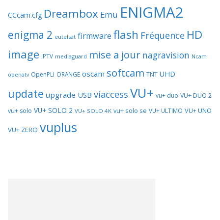
ENIGMA2
Dreambox
Emu
CCcam.cfg
flash
HD
enigma 2
Fréquence
firmware
eutelsat
image
mise a jour
nagravision
IPTV
mediaguard
Ncam
softcam
oscam
UHD
TNT
OpenPLI
ORANGE
openatv
VU+
update
viaccess
upgrade
USB
vu+ duo
VU+ DUO 2
VU+ SOLO 2
vu+ solo se
VU+ UNO
vu+ solo
VU+ ULTIMO
VU+ SOLO 4K
vuplus
VU+ ZERO