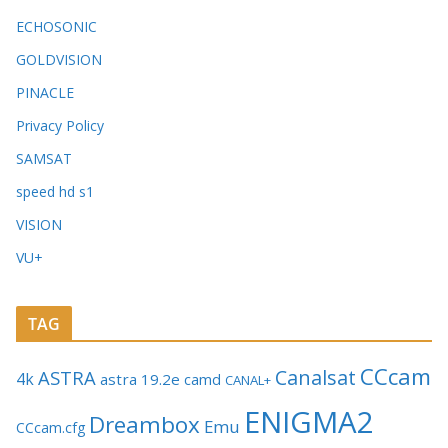
ECHOSONIC
GOLDVISION
PINACLE
Privacy Policy
SAMSAT
speed hd s1
VISION
VU+
TAG
CCcam
Canalsat
ASTRA
4k
astra 19.2e
camd
CANAL+
ENIGMA2
Dreambox
Emu
CCcam.cfg