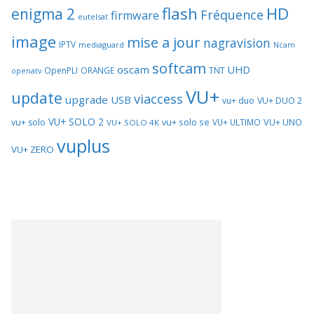
flash
HD
enigma 2
Fréquence
firmware
eutelsat
image
mise a jour
nagravision
IPTV
mediaguard
Ncam
softcam
oscam
UHD
TNT
OpenPLI
ORANGE
openatv
VU+
update
viaccess
upgrade
USB
vu+ duo
VU+ DUO 2
VU+ SOLO 2
vu+ solo se
VU+ UNO
vu+ solo
VU+ ULTIMO
VU+ SOLO 4K
vuplus
VU+ ZERO