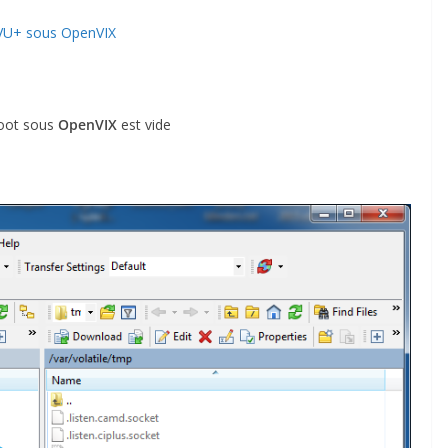
 VU+ sous OpenVIX
root sous
OpenVIX
est vide