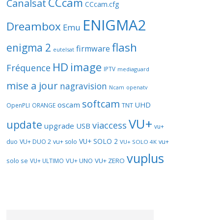
CCcam
Canalsat
CCcam.cfg
ENIGMA2
Dreambox
Emu
flash
enigma 2
firmware
eutelsat
HD
image
Fréquence
IPTV
mediaguard
mise a jour
nagravision
openatv
Ncam
softcam
oscam
UHD
TNT
OpenPLI
ORANGE
VU+
update
viaccess
upgrade
USB
vu+
VU+ SOLO 2
vu+
duo
VU+ DUO 2
vu+ solo
VU+ SOLO 4K
vuplus
solo se
VU+ UNO
VU+ ZERO
VU+ ULTIMO