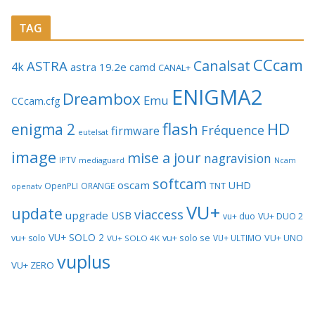
TAG
CCcam
Canalsat
ASTRA
4k
astra 19.2e
camd
CANAL+
ENIGMA2
Dreambox
Emu
CCcam.cfg
flash
HD
enigma 2
Fréquence
firmware
eutelsat
image
mise a jour
nagravision
IPTV
mediaguard
Ncam
softcam
oscam
UHD
TNT
OpenPLI
ORANGE
openatv
VU+
update
viaccess
upgrade
USB
vu+ duo
VU+ DUO 2
VU+ SOLO 2
vu+ solo se
VU+ UNO
vu+ solo
VU+ ULTIMO
VU+ SOLO 4K
vuplus
VU+ ZERO