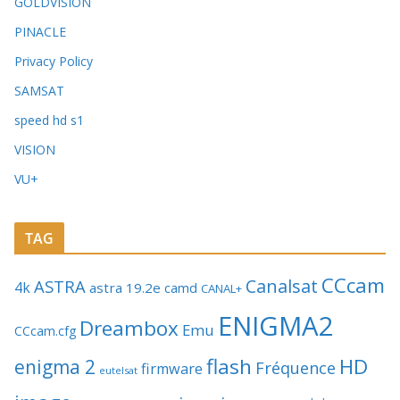
GOLDVISION
PINACLE
Privacy Policy
SAMSAT
speed hd s1
VISION
VU+
TAG
CCcam
Canalsat
ASTRA
4k
astra 19.2e
camd
CANAL+
ENIGMA2
Dreambox
Emu
CCcam.cfg
flash
HD
enigma 2
Fréquence
firmware
eutelsat