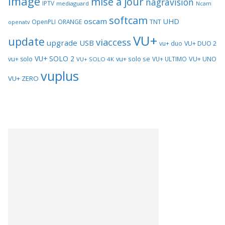
image
mise a jour
nagravision
IPTV
mediaguard
Ncam
softcam
oscam
UHD
TNT
OpenPLI
ORANGE
openatv
VU+
update
viaccess
upgrade
USB
vu+ duo
VU+ DUO 2
VU+ SOLO 2
vu+ solo se
VU+ UNO
vu+ solo
VU+ ULTIMO
VU+ SOLO 4K
vuplus
VU+ ZERO