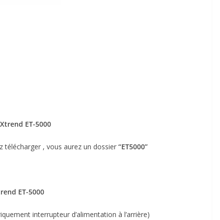
Xtrend ET-5000
z télécharger , vous aurez un dossier
“ET5000”
trend ET-5000
riqu
ement interrupteur d’alimentation à l’arrière)