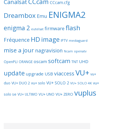
CCcam
Canalsat
CCcam.cfg
ENIGMA2
Dreambox
Emu
flash
enigma 2
firmware
eutelsat
HD
image
Fréquence
IPTV
mediaguard
mise a jour
nagravision
openatv
Ncam
softcam
oscam
UHD
TNT
OpenPLI
ORANGE
VU+
update
viaccess
upgrade
USB
vu+
VU+ SOLO 2
vu+
duo
VU+ DUO 2
vu+ solo
VU+ SOLO 4K
vuplus
solo se
VU+ UNO
VU+ ZERO
VU+ ULTIMO