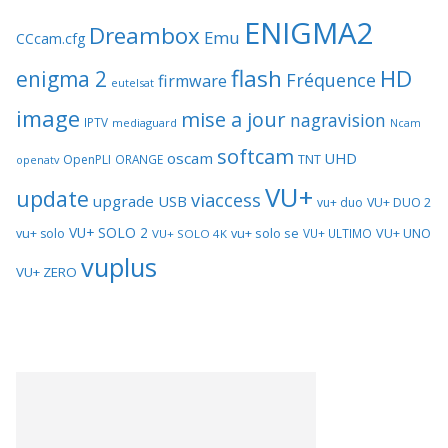
ENIGMA2
Dreambox
Emu
CCcam.cfg
flash
HD
enigma 2
Fréquence
firmware
eutelsat
image
mise a jour
nagravision
IPTV
mediaguard
Ncam
softcam
oscam
UHD
TNT
OpenPLI
ORANGE
openatv
VU+
update
viaccess
upgrade
USB
vu+ duo
VU+ DUO 2
VU+ SOLO 2
vu+ solo se
VU+ UNO
vu+ solo
VU+ ULTIMO
VU+ SOLO 4K
vuplus
VU+ ZERO