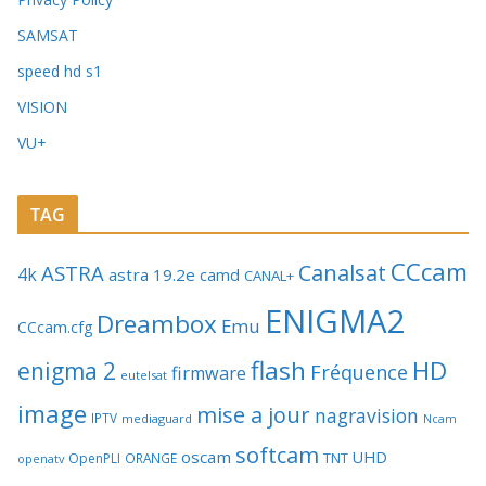
SAMSAT
speed hd s1
VISION
VU+
TAG
CCcam
Canalsat
ASTRA
4k
astra 19.2e
camd
CANAL+
ENIGMA2
Dreambox
Emu
CCcam.cfg
flash
HD
enigma 2
Fréquence
firmware
eutelsat
image
mise a jour
nagravision
IPTV
mediaguard
Ncam
softcam
oscam
UHD
TNT
OpenPLI
ORANGE
openatv