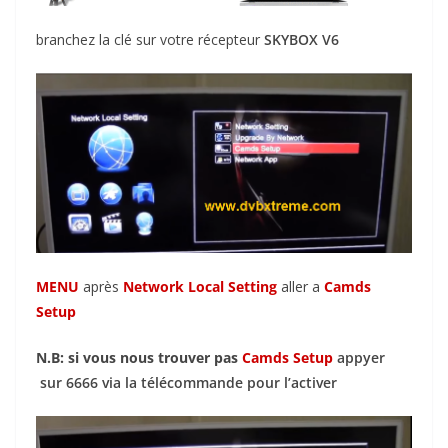
branchez la clé sur votre récepteur
SKYBOX V6
MENU
après
Network Local Setting
aller a
Camds
Setup
N.B: si vous nous trouver pas
Camds Setup
appyer
sur 6666 via la télécommande pour l’activer