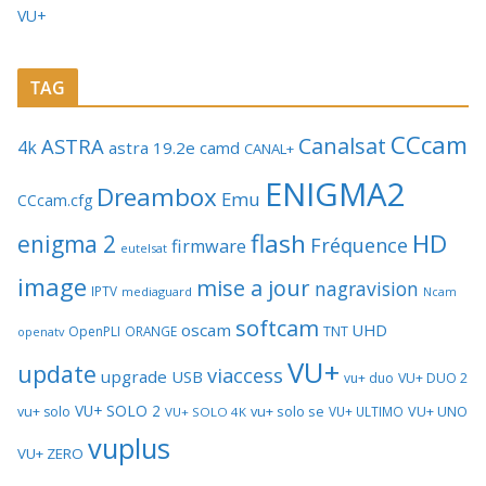
VU+
TAG
CCcam
Canalsat
ASTRA
4k
astra 19.2e
camd
CANAL+
ENIGMA2
Dreambox
Emu
CCcam.cfg
flash
HD
enigma 2
Fréquence
firmware
eutelsat
image
mise a jour
nagravision
IPTV
mediaguard
Ncam
softcam
oscam
UHD
TNT
OpenPLI
ORANGE
openatv
VU+
update
viaccess
upgrade
USB
vu+ duo
VU+ DUO 2
VU+ SOLO 2
vu+ solo se
VU+ UNO
vu+ solo
VU+ ULTIMO
VU+ SOLO 4K
vuplus
VU+ ZERO