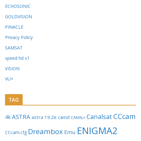
ECHOSONIC
GOLDVISION
PINACLE
Privacy Policy
SAMSAT
speed hd s1
VISION
VU+
TAG
CCcam
Canalsat
ASTRA
4k
astra 19.2e
camd
CANAL+
ENIGMA2
Dreambox
Emu
CCcam.cfg