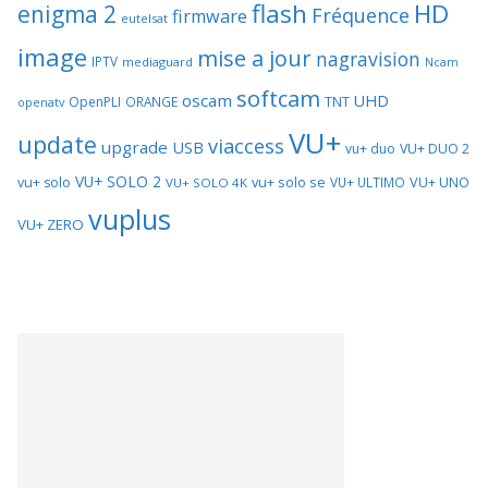
flash
HD
enigma 2
Fréquence
firmware
eutelsat
image
mise a jour
nagravision
IPTV
mediaguard
Ncam
softcam
oscam
UHD
TNT
OpenPLI
ORANGE
openatv
VU+
update
viaccess
upgrade
USB
vu+ duo
VU+ DUO 2
VU+ SOLO 2
vu+ solo se
VU+ UNO
vu+ solo
VU+ ULTIMO
VU+ SOLO 4K
vuplus
VU+ ZERO