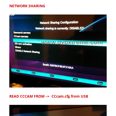
NETWORK SHARING
READ CCCAM FROM –> CCcam.cfg from USB