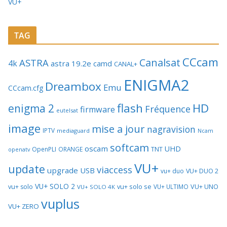
VU+
TAG
CCcam
Canalsat
ASTRA
4k
astra 19.2e
camd
CANAL+
ENIGMA2
Dreambox
Emu
CCcam.cfg
flash
HD
enigma 2
Fréquence
firmware
eutelsat
image
mise a jour
nagravision
IPTV
mediaguard
Ncam
softcam
oscam
UHD
TNT
OpenPLI
ORANGE
openatv
VU+
update
viaccess
upgrade
USB
vu+ duo
VU+ DUO 2
VU+ SOLO 2
vu+ solo se
VU+ UNO
vu+ solo
VU+ ULTIMO
VU+ SOLO 4K
vuplus
VU+ ZERO