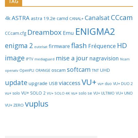
TAG
CCcam
Canalsat
ASTRA
4k
astra 19.2e
camd
CANAL+
ENIGMA2
Dreambox
Emu
CCcam.cfg
flash
HD
enigma 2
Fréquence
firmware
eutelsat
image
mise a jour
nagravision
IPTV
mediaguard
Ncam
softcam
oscam
UHD
TNT
OpenPLI
ORANGE
openatv
VU+
update
viaccess
upgrade
USB
vu+ duo
VU+ DUO 2
VU+ SOLO 2
vu+ solo se
VU+ UNO
vu+ solo
VU+ ULTIMO
VU+ SOLO 4K
vuplus
VU+ ZERO