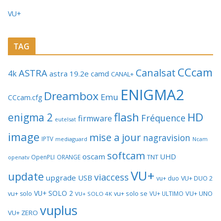
VU+
TAG
CCcam
Canalsat
ASTRA
4k
astra 19.2e
camd
CANAL+
ENIGMA2
Dreambox
Emu
CCcam.cfg
flash
HD
enigma 2
Fréquence
firmware
eutelsat
image
mise a jour
nagravision
IPTV
mediaguard
Ncam
softcam
oscam
UHD
TNT
OpenPLI
ORANGE
openatv
VU+
update
viaccess
upgrade
USB
vu+ duo
VU+ DUO 2
VU+ SOLO 2
vu+ solo se
VU+ UNO
vu+ solo
VU+ ULTIMO
VU+ SOLO 4K
vuplus
VU+ ZERO