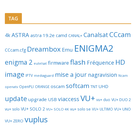
TAG
CCcam
Canalsat
ASTRA
4k
astra 19.2e
camd
CANAL+
ENIGMA2
Dreambox
Emu
CCcam.cfg
flash
HD
enigma 2
Fréquence
firmware
eutelsat
image
mise a jour
nagravision
IPTV
mediaguard
Ncam
softcam
oscam
UHD
TNT
OpenPLI
ORANGE
openatv
VU+
update
viaccess
upgrade
USB
vu+ duo
VU+ DUO 2
VU+ SOLO 2
vu+ solo se
VU+ UNO
vu+ solo
VU+ ULTIMO
VU+ SOLO 4K
vuplus
VU+ ZERO