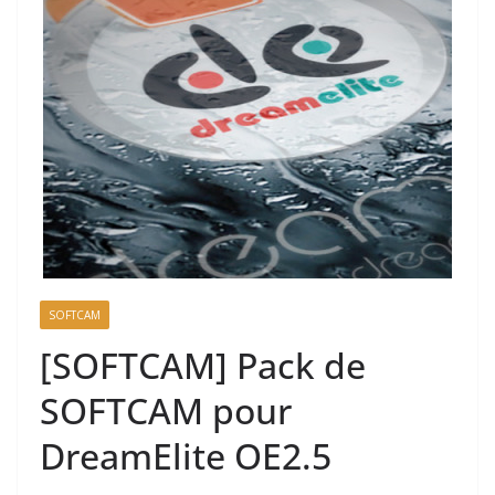
SOFTCAM
[SOFTCAM] Pack de
SOFTCAM pour
DreamElite OE2.5