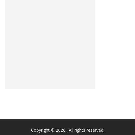
Copyright © 2026
. All rights reserved.