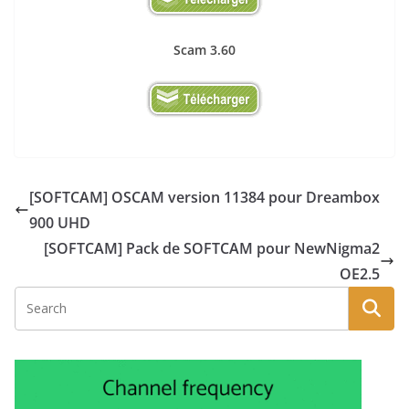
Scam 3.60
[SOFTCAM] OSCAM version 11384 pour Dreambox
900 UHD
[SOFTCAM] Pack de SOFTCAM pour NewNigma2
OE2.5