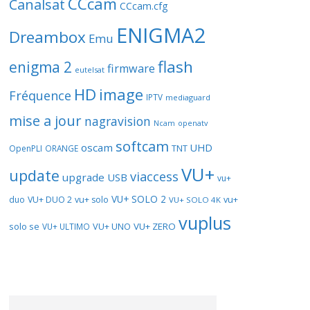
CCcam
Canalsat
CCcam.cfg
ENIGMA2
Dreambox
Emu
flash
enigma 2
firmware
eutelsat
HD
image
Fréquence
IPTV
mediaguard
mise a jour
nagravision
openatv
Ncam
softcam
oscam
UHD
TNT
OpenPLI
ORANGE
VU+
update
viaccess
upgrade
USB
vu+
VU+ SOLO 2
vu+
duo
VU+ DUO 2
vu+ solo
VU+ SOLO 4K
vuplus
solo se
VU+ UNO
VU+ ZERO
VU+ ULTIMO