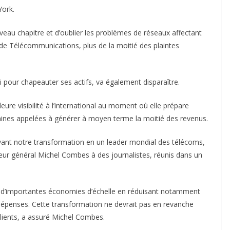
York.
au chapitre et d’oublier les problèmes de réseaux affectant
s de Télécommunications, plus de la moitié des plaintes
hi pour chapeauter ses actifs, va également disparaître.
eure visibilité à l’international au moment où elle prépare
icaines appelées à générer à moyen terme la moitié des revenus.
uivant notre transformation en un leader mondial des télécoms,
cteur général Michel Combes à des journalistes, réunis dans un
e d’importantes économies d’échelle en réduisant notamment
dépenses. Cette transformation ne devrait pas en revanche
clients, a assuré Michel Combes.