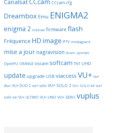
CCcam
Canalsat
CCcam.cfg
ENIGMA2
Dreambox
Emu
flash
enigma 2
firmware
eutelsat
HD
image
Fréquence
IPTV
mediaguard
mise a jour
nagravision
openatv
Ncam
softcam
oscam
UHD
TNT
OpenPLI
ORANGE
VU+
update
viaccess
upgrade
USB
vu+
VU+ SOLO 2
vu+
duo
VU+ DUO 2
vu+ solo
VU+ SOLO 4K
vuplus
solo se
VU+ UNO
VU+ ZERO
VU+ ULTIMO