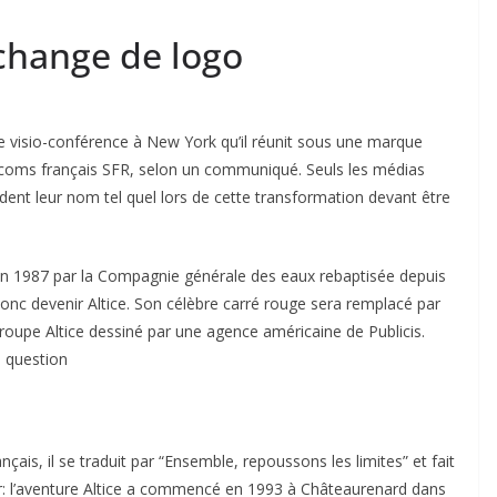
 change de logo
e visio-conférence à New York qu’il réunit sous une marque
élécoms français SFR, selon un communiqué. Seuls les médias
dent leur nom tel quel lors de cette transformation devant être
 en 1987 par la Compagnie générale des eaux rebaptisée depuis
donc devenir Altice. Son célèbre carré rouge sera remplacé par
oupe Altice dessiné par une agence américaine de Publicis.
n question
nçais, il se traduit par “Ensemble, repoussons les limites” et fait
r: l’aventure Altice a commencé en 1993 à Châteaurenard dans