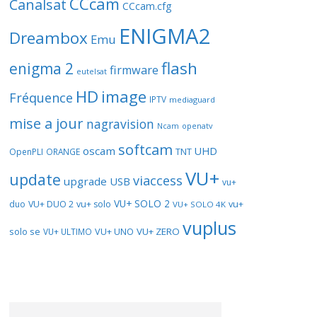
CCcam
Canalsat
CCcam.cfg
ENIGMA2
Dreambox
Emu
flash
enigma 2
firmware
eutelsat
HD
image
Fréquence
IPTV
mediaguard
mise a jour
nagravision
openatv
Ncam
softcam
oscam
UHD
TNT
OpenPLI
ORANGE
VU+
update
viaccess
upgrade
USB
vu+
VU+ SOLO 2
vu+
duo
VU+ DUO 2
vu+ solo
VU+ SOLO 4K
vuplus
solo se
VU+ UNO
VU+ ZERO
VU+ ULTIMO