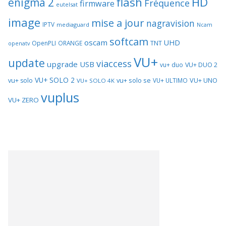
flash
HD
enigma 2
Fréquence
firmware
eutelsat
image
mise a jour
nagravision
IPTV
mediaguard
Ncam
softcam
oscam
UHD
TNT
OpenPLI
ORANGE
openatv
VU+
update
viaccess
upgrade
USB
vu+ duo
VU+ DUO 2
VU+ SOLO 2
vu+ solo se
VU+ UNO
vu+ solo
VU+ ULTIMO
VU+ SOLO 4K
vuplus
VU+ ZERO