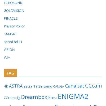
ECHOSONIC
GOLDVISION
PINACLE
Privacy Policy
SAMSAT
speed hd s1
VISION
VU+
TAG
CCcam
Canalsat
ASTRA
4k
astra 19.2e
camd
CANAL+
ENIGMA2
Dreambox
Emu
CCcam.cfg