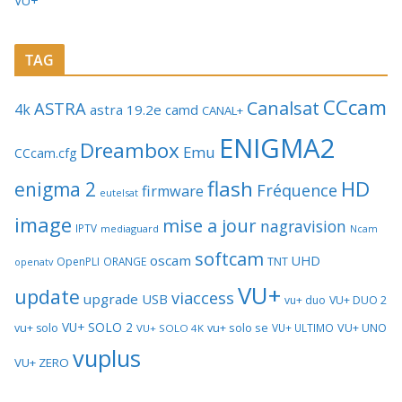
VU+
TAG
CCcam
Canalsat
ASTRA
4k
astra 19.2e
camd
CANAL+
ENIGMA2
Dreambox
Emu
CCcam.cfg
flash
HD
enigma 2
Fréquence
firmware
eutelsat
image
mise a jour
nagravision
IPTV
mediaguard
Ncam
softcam
oscam
UHD
TNT
OpenPLI
ORANGE
openatv
VU+
update
viaccess
upgrade
USB
vu+ duo
VU+ DUO 2
VU+ SOLO 2
vu+ solo se
VU+ UNO
vu+ solo
VU+ ULTIMO
VU+ SOLO 4K
vuplus
VU+ ZERO