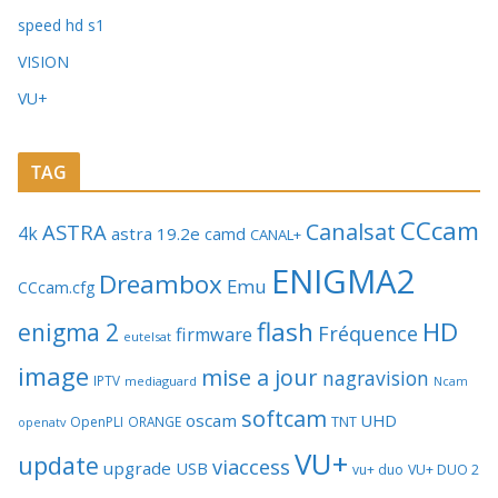
speed hd s1
VISION
VU+
TAG
CCcam
Canalsat
ASTRA
4k
astra 19.2e
camd
CANAL+
ENIGMA2
Dreambox
Emu
CCcam.cfg
flash
HD
enigma 2
Fréquence
firmware
eutelsat
image
mise a jour
nagravision
IPTV
mediaguard
Ncam
softcam
oscam
UHD
TNT
OpenPLI
ORANGE
openatv
VU+
update
viaccess
upgrade
USB
vu+ duo
VU+ DUO 2