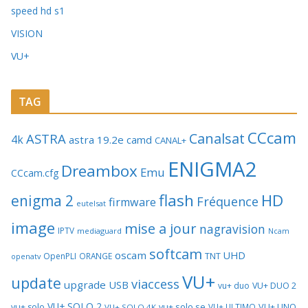
speed hd s1
VISION
VU+
TAG
CCcam
Canalsat
ASTRA
4k
astra 19.2e
camd
CANAL+
ENIGMA2
Dreambox
Emu
CCcam.cfg
flash
HD
enigma 2
Fréquence
firmware
eutelsat
image
mise a jour
nagravision
IPTV
mediaguard
Ncam
softcam
oscam
UHD
TNT
OpenPLI
ORANGE
openatv
VU+
update
viaccess
upgrade
USB
vu+ duo
VU+ DUO 2
VU+ SOLO 2
vu+ solo se
VU+ UNO
vu+ solo
VU+ ULTIMO
VU+ SOLO 4K