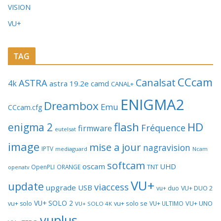
VISION
VU+
TAG
CCcam
Canalsat
ASTRA
4k
astra 19.2e
camd
CANAL+
ENIGMA2
Dreambox
Emu
CCcam.cfg
flash
HD
enigma 2
Fréquence
firmware
eutelsat
image
mise a jour
nagravision
IPTV
mediaguard
Ncam
softcam
oscam
UHD
TNT
OpenPLI
ORANGE
openatv
VU+
update
viaccess
upgrade
USB
vu+ duo
VU+ DUO 2
VU+ SOLO 2
vu+ solo se
VU+ UNO
vu+ solo
VU+ ULTIMO
VU+ SOLO 4K
vuplus