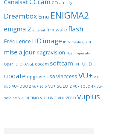
CCcam
Canalsat
CCcam.cfg
ENIGMA2
Dreambox
Emu
flash
enigma 2
firmware
eutelsat
HD
image
Fréquence
IPTV
mediaguard
mise a jour
nagravision
openatv
Ncam
softcam
oscam
UHD
TNT
OpenPLI
ORANGE
VU+
update
viaccess
upgrade
USB
vu+
VU+ SOLO 2
vu+
duo
VU+ DUO 2
vu+ solo
VU+ SOLO 4K
vuplus
solo se
VU+ UNO
VU+ ZERO
VU+ ULTIMO