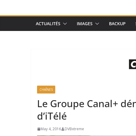
ACTUALITÉS
IMAGES
BACKUP
CHAÎNES
Le Groupe Canal+ dé
d’iTélé
May 4, 2016
DVBxtreme