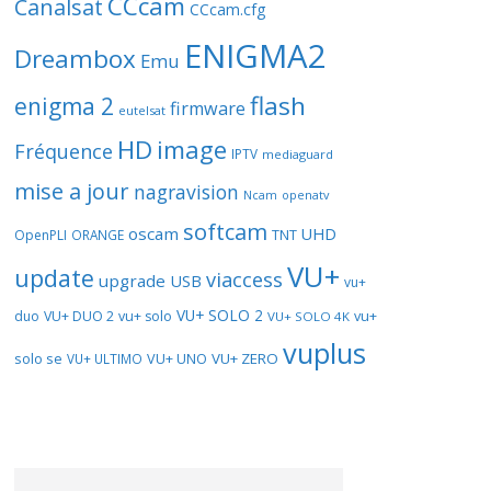
CCcam
Canalsat
CCcam.cfg
ENIGMA2
Dreambox
Emu
flash
enigma 2
firmware
eutelsat
HD
image
Fréquence
IPTV
mediaguard
mise a jour
nagravision
openatv
Ncam
softcam
oscam
UHD
TNT
OpenPLI
ORANGE
VU+
update
viaccess
upgrade
USB
vu+
VU+ SOLO 2
vu+
duo
VU+ DUO 2
vu+ solo
VU+ SOLO 4K
vuplus
solo se
VU+ UNO
VU+ ZERO
VU+ ULTIMO