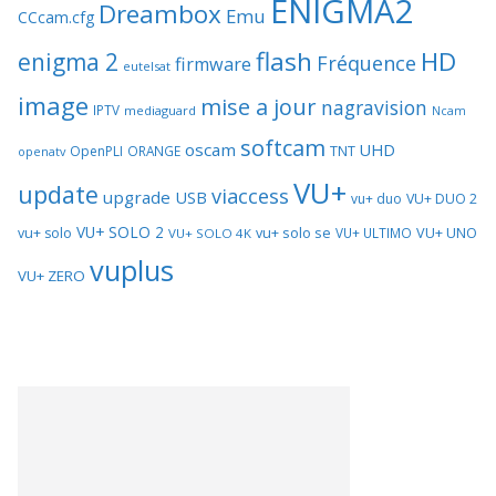
ENIGMA2
Dreambox
Emu
CCcam.cfg
flash
HD
enigma 2
Fréquence
firmware
eutelsat
image
mise a jour
nagravision
IPTV
mediaguard
Ncam
softcam
oscam
UHD
TNT
OpenPLI
ORANGE
openatv
VU+
update
viaccess
upgrade
USB
vu+ duo
VU+ DUO 2
VU+ SOLO 2
vu+ solo se
VU+ UNO
vu+ solo
VU+ ULTIMO
VU+ SOLO 4K
vuplus
VU+ ZERO