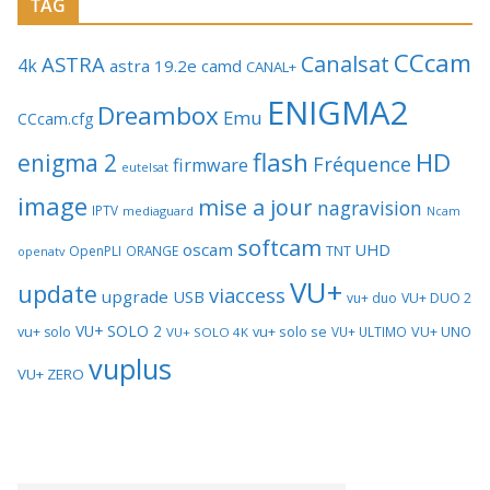
TAG
CCcam
Canalsat
ASTRA
4k
astra 19.2e
camd
CANAL+
ENIGMA2
Dreambox
Emu
CCcam.cfg
flash
HD
enigma 2
Fréquence
firmware
eutelsat
image
mise a jour
nagravision
IPTV
mediaguard
Ncam
softcam
oscam
UHD
TNT
OpenPLI
ORANGE
openatv
VU+
update
viaccess
upgrade
USB
vu+ duo
VU+ DUO 2
VU+ SOLO 2
vu+ solo se
VU+ UNO
vu+ solo
VU+ ULTIMO
VU+ SOLO 4K
vuplus
VU+ ZERO