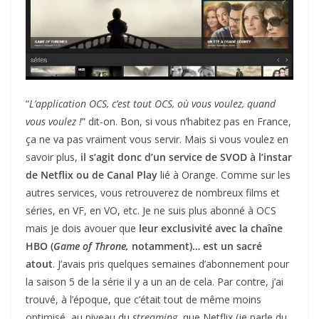
“
L’application OCS, c’est tout OCS, où vous voulez, quand
vous voulez !
” dit-on. Bon, si vous n’habitez pas en France,
ça ne va pas vraiment vous servir. Mais si vous voulez en
savoir plus,
il s’agit donc d’un service de SVOD à l’instar
de Netflix ou de Canal Play
lié à Orange. Comme sur les
autres services, vous retrouverez de nombreux films et
séries, en VF, en VO, etc. Je ne suis plus abonné à OCS
mais je dois avouer que
leur exclusivité avec la chaîne
HBO (
Game of Throne,
notamment)… est un sacré
atout
. J’avais pris quelques semaines d’abonnement pour
la saison 5 de la série il y a un an de cela. Par contre, j’ai
trouvé, à l’époque, que c’était tout de même moins
optimisé, au niveau du
streaming
, que Netflix (je parle du