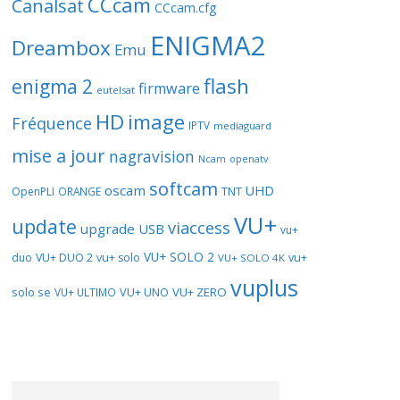
CCcam
Canalsat
CCcam.cfg
ENIGMA2
Dreambox
Emu
flash
enigma 2
firmware
eutelsat
HD
image
Fréquence
IPTV
mediaguard
mise a jour
nagravision
openatv
Ncam
softcam
oscam
UHD
TNT
OpenPLI
ORANGE
VU+
update
viaccess
upgrade
USB
vu+
VU+ SOLO 2
vu+
duo
VU+ DUO 2
vu+ solo
VU+ SOLO 4K
vuplus
solo se
VU+ UNO
VU+ ZERO
VU+ ULTIMO