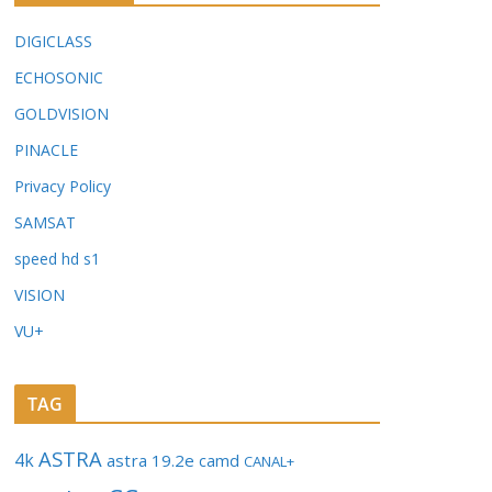
DIGICLASS
ECHOSONIC
GOLDVISION
PINACLE
Privacy Policy
SAMSAT
speed hd s1
VISION
VU+
TAG
ASTRA
4k
astra 19.2e
camd
CANAL+