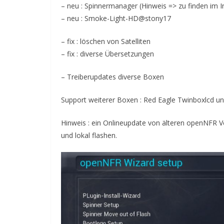
– neu : Spinnermanager (Hinweis => zu finden im
– neu : Smoke-Light-HD@stony17
– fix : löschen von Satelliten
– fix : diverse Übersetzungen
– Treiberupdates diverse Boxen
Support weiterer Boxen : Red Eagle Twinboxlcd u
Hinweis : ein Onlineupdate von älteren openNFR Ve
und lokal flashen.