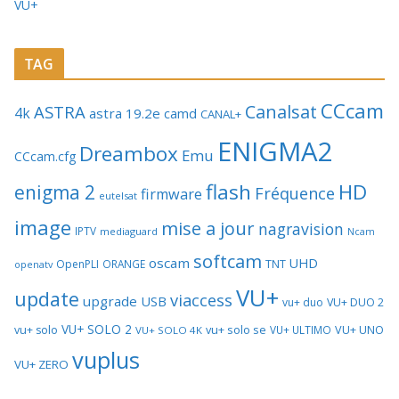
VU+
TAG
CCcam
Canalsat
ASTRA
4k
astra 19.2e
camd
CANAL+
ENIGMA2
Dreambox
Emu
CCcam.cfg
flash
HD
enigma 2
Fréquence
firmware
eutelsat
image
mise a jour
nagravision
IPTV
mediaguard
Ncam
softcam
oscam
UHD
TNT
OpenPLI
ORANGE
openatv
VU+
update
viaccess
upgrade
USB
vu+ duo
VU+ DUO 2
VU+ SOLO 2
vu+ solo se
VU+ UNO
vu+ solo
VU+ ULTIMO
VU+ SOLO 4K
vuplus
VU+ ZERO