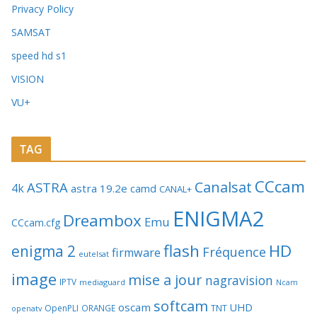
Privacy Policy
SAMSAT
speed hd s1
VISION
VU+
TAG
CCcam
Canalsat
ASTRA
4k
astra 19.2e
camd
CANAL+
ENIGMA2
Dreambox
Emu
CCcam.cfg
flash
HD
enigma 2
Fréquence
firmware
eutelsat
image
mise a jour
nagravision
IPTV
mediaguard
Ncam
softcam
oscam
UHD
TNT
OpenPLI
ORANGE
openatv