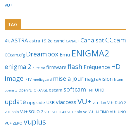
VU+
TAG
CCcam
Canalsat
ASTRA
4k
astra 19.2e
camd
CANAL+
ENIGMA2
Dreambox
Emu
CCcam.cfg
flash
HD
enigma 2
Fréquence
firmware
eutelsat
image
mise a jour
nagravision
IPTV
mediaguard
Ncam
softcam
oscam
UHD
TNT
OpenPLI
ORANGE
openatv
VU+
update
viaccess
upgrade
USB
vu+ duo
VU+ DUO 2
VU+ SOLO 2
vu+ solo se
VU+ UNO
vu+ solo
VU+ ULTIMO
VU+ SOLO 4K
vuplus
VU+ ZERO