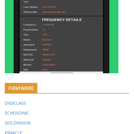
FIRMWARE
DIGICLASS
ECHOSONIC
GOLDVISION
PINACLE