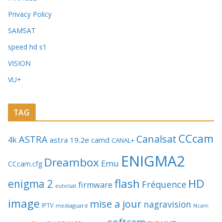
Privacy Policy
SAMSAT
speed hd s1
VISION
VU+
TAG
CCcam
Canalsat
ASTRA
4k
astra 19.2e
camd
CANAL+
ENIGMA2
Dreambox
Emu
CCcam.cfg
flash
HD
enigma 2
Fréquence
firmware
eutelsat
image
mise a jour
nagravision
IPTV
mediaguard
Ncam