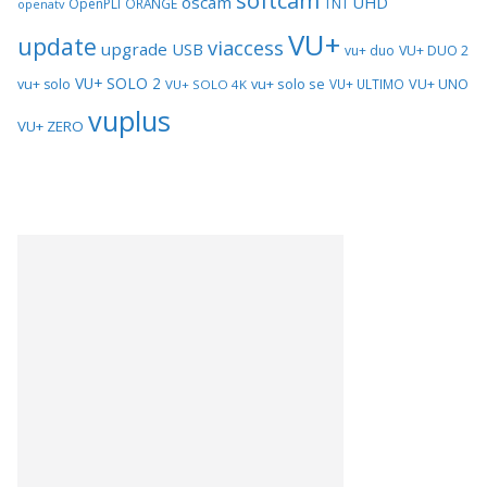
softcam
oscam
UHD
TNT
OpenPLI
ORANGE
openatv
VU+
update
viaccess
upgrade
USB
vu+ duo
VU+ DUO 2
VU+ SOLO 2
vu+ solo se
VU+ UNO
vu+ solo
VU+ ULTIMO
VU+ SOLO 4K
vuplus
VU+ ZERO