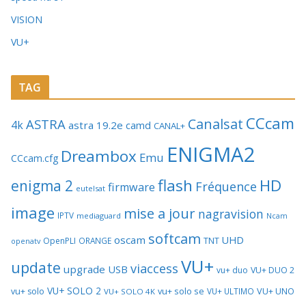
VISION
VU+
TAG
CCcam
Canalsat
ASTRA
4k
astra 19.2e
camd
CANAL+
ENIGMA2
Dreambox
Emu
CCcam.cfg
flash
HD
enigma 2
Fréquence
firmware
eutelsat
image
mise a jour
nagravision
IPTV
mediaguard
Ncam
softcam
oscam
UHD
TNT
OpenPLI
ORANGE
openatv
VU+
update
viaccess
upgrade
USB
vu+ duo
VU+ DUO 2
VU+ SOLO 2
vu+ solo se
VU+ UNO
vu+ solo
VU+ ULTIMO
VU+ SOLO 4K